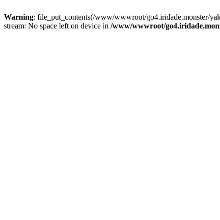
Warning
: file_put_contents(/www/wwwroot/go4.iridade.monster/y
stream: No space left on device in
/www/wwwroot/go4.iridade.mons