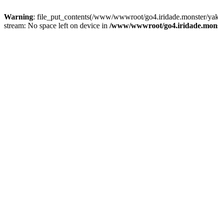
Warning
: file_put_contents(/www/wwwroot/go4.iridade.monster/y
stream: No space left on device in
/www/wwwroot/go4.iridade.mons