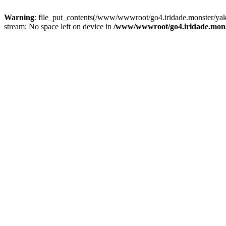
Warning
: file_put_contents(/www/wwwroot/go4.iridade.monster/y
stream: No space left on device in
/www/wwwroot/go4.iridade.mons