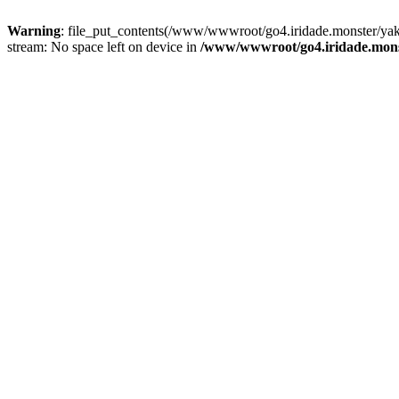
Warning
: file_put_contents(/www/wwwroot/go4.iridade.monster/y
stream: No space left on device in
/www/wwwroot/go4.iridade.mons